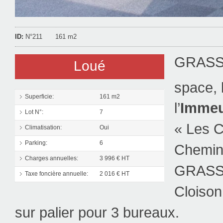
ID:
N°211
161 m2
GRASSE
Loué
space, 
Superficie:
161 m2
l’
Imme
Lot N°:
7
« Les C
Climatisation:
Oui
Parking:
6
Chemin
Charges annuelles:
3 996 € HT
GRASS
Taxe foncière annuelle:
2 016 € HT
Cloison
sur palier pour 3 bureaux.